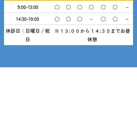
9:00-13:00
◯
◯
◯
◯
◯
◯
－
14:30-19:00
◯
◯
◯
－
◯
◯
－
休診日：日曜日 / 祝
※１３:００から１４:３０までお昼
日
休憩