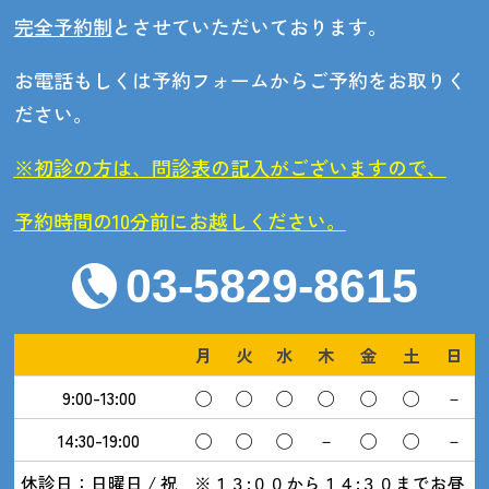
完全予約制
とさせていただいております。
お電話もしくは予約フォームからご予約をお取りく
ださい。
※初診の方は、問診表の記入がございますので、
予約時間の10分前にお越しください。
03-5829-8615
月
火
水
木
金
土
日
9:00-13:00
◯
◯
◯
◯
◯
◯
－
14:30-19:00
◯
◯
◯
－
◯
◯
－
休診日：日曜日 / 祝
※１３:００から１４:３０までお昼