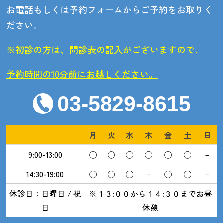
お電話もしくは予約フォームからご予約をお取りく
ださい。
※初診の方は、問診表の記入がございますので、
予約時間の10分前にお越しください。
03-5829-8615
月
火
水
木
金
土
日
9:00-13:00
◯
◯
◯
◯
◯
◯
－
14:30-19:00
◯
◯
◯
－
◯
◯
－
休診日：日曜日 / 祝
※１３:００から１４:３０までお昼
日
休憩