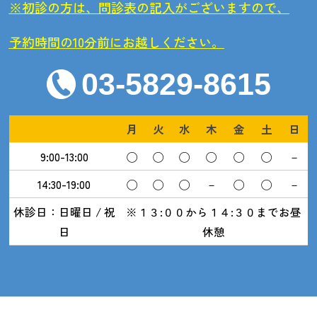
※初診の方は、問診表の記入がございますので、
予約時間の10分前にお越しください。
03-5829-8615
月
火
水
木
金
土
日
9:00-13:00
◯
◯
◯
◯
◯
◯
－
14:30-19:00
◯
◯
◯
－
◯
◯
－
休診日：日曜日 / 祝
※１３:００から１４:３０までお昼
日
休憩