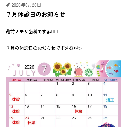
2026年6月20日
７月休診日のお知らせ
蔵前ミモザ歯科です🐳🏄🏻‍♂️✨
７月の休診日のお知らせです🎇🌻🍉✨