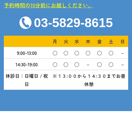
予約時間の10分前にお越しください。
03-5829-8615
月
火
水
木
金
土
日
9:00-13:00
◯
◯
◯
◯
◯
◯
－
14:30-19:00
◯
◯
◯
－
◯
◯
－
休診日：日曜日 / 祝
※１３:００から１４:３０までお昼
日
休憩