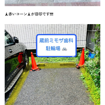
🗼赤いコーン🗼が目印です❗❗❗