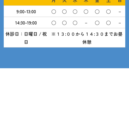
月
火
水
木
金
土
日
9:00-13:00
◯
◯
◯
◯
◯
◯
－
14:30-19:00
◯
◯
◯
－
◯
◯
－
休診日：日曜日 / 祝
※１３:００から１４:３０までお昼
日
休憩