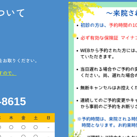
ついて
。
をお取りください。
すので、
-8615
水
木
金
土
日
◯
◯
◯
◯
－
◯
－
◯
◯
－