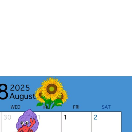
療
歯冠長延長術
歯周病治療
小児歯科
審美治療
矯正歯