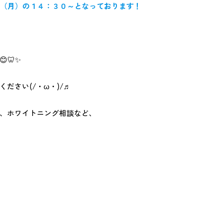
６（月）の１４：３０～となっております！
🦷✨
ださい(/・ω・)/♬
、ホワイトニング相談など、