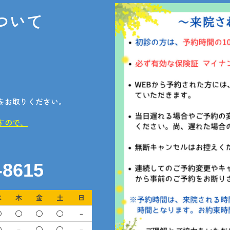
ついて
。
をお取りください。
すので、
-8615
水
木
金
土
日
◯
◯
◯
◯
－
◯
－
◯
◯
－