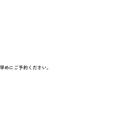
療
歯冠長延長術
歯周病治療
小児歯科
審美治療
矯正歯
。
早めにご予約ください。